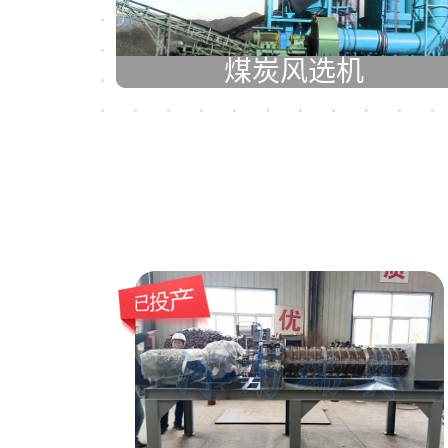
煤炭风选机