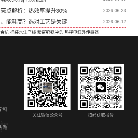
亮点解析：热效率提升30%
2026-06-23
彻、能耗高？选对工艺是关键
2026-06-12
混合机
桶装水生产线
精密钨钢冲头
热释电红外传感器
学科
关注微信公众号
扫码获取报价
古路