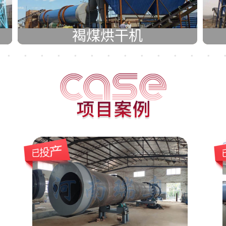
褐煤烘干机