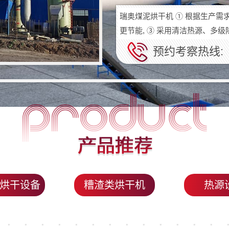
瑞奥煤泥烘干机 ① 根据生产需求
更节能, ③ 采用清洁热源、多
预约考察热线:
烘干设备
糟渣类烘干机
热源