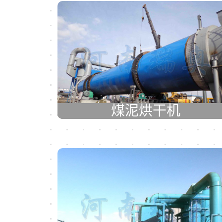
煤泥烘干机