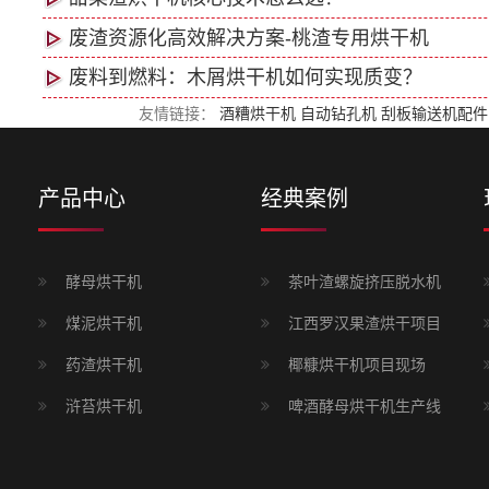
废渣资源化高效解决方案-桃渣专用烘干机
废料到燃料：木屑烘干机如何实现质变？
友情链接：
酒糟烘干机
自动钻孔机
刮板输送机配
产品中心
经典案例
酵母烘干机
茶叶渣螺旋挤压脱水机
煤泥烘干机
江西罗汉果渣烘干项目
药渣烘干机
椰糠烘干机项目现场
浒苔烘干机
啤酒酵母烘干机生产线