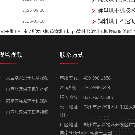
酵母烘干机技术
2026-06-26
饲料烘干不透
2026-06-18
件
砂子烘干机
康明斯发电机
药渣烘干机
pe管材
煤泥烘干机
换向阀
锥形
现场视频
联系方式
大型煤泥烘干现场视频
客服专线：
400-990-1658
24h热线：
18539956229
山西煤泥烘干机生产线
服务热线：
0371-63225987
内蒙古煤泥烘干机视频
公司地址：
郑州市高新技术开发区大
山西煤泥烘干现场视频
技园
厂区地址：
郑州市高新技术开发区广
向南500米河南高新产业园