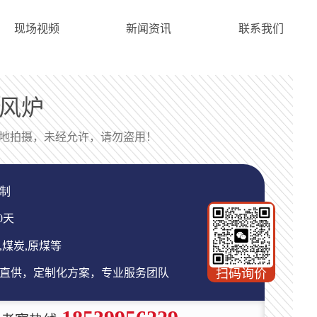
现场视频
新闻资讯
联系我们
风炉
地拍摄，未经允许，请勿盗用！
制
0天
煤炭,原煤等
直供，定制化方案，专业服务团队
扫码询价