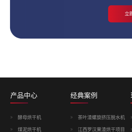
产品中心
经典案例
酵母烘干机
茶叶渣螺旋挤压脱水机
煤泥烘干机
江西罗汉果渣烘干项目